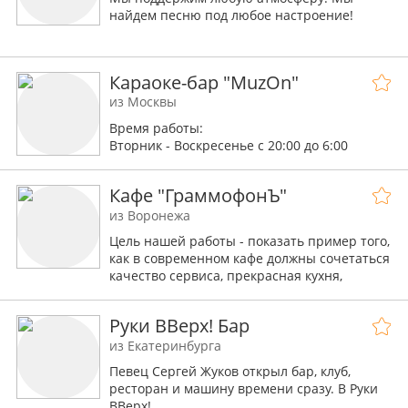
найдем песню под любое настроение!
Побывав у нас однажды, вам обязательно
захочется вернуться ещё, ведь у нас царит
Караоке-бар "MuzOn"
особая творческая атмосфера.
из Москвы
Время работы:
Вторник - Воскресенье с 20:00 до 6:00
Кафе "ГраммофонЪ"
из Воронежа
Цель нашей работы - показать пример того,
как в современном кафе должны сочетаться
качество сервиса, прекрасная кухня,
лаконичные интерьеры и, безусловно,
лояльные цены.
Руки ВВерх! Бар
из Екатеринбурга
Певец Сергей Жуков открыл бар, клуб,
ресторан и машину времени сразу. В Руки
ВВерх!