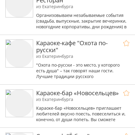
Ресторан
из Екатеринбурга
Организовываем незабываемые события
(свадьба, выпускные, закрытие вечеринки,
новогодние корпоративы, дни рождения) в
изысканном интерьере ресторана FIDEL' -
событие которое запомнится навсегда!
Караоке-кафе "Охота по-
русски"
FIDEL' - не только один из самых красивых
ресторанов Екатеринбурга, но и славится
из Екатеринбурга
высочайшими стандартами обслуживания
"Охота по-русски - это место, у которого
и своей вкуснейшей кухней. Мы много
есть душа" – так говорят наши гости.
работаем, чтобы каждый наш клиент
Лучшие традиции русского
чувствовал себя настоящим vip-клиентом!
гостеприимства: щедрый стол,
торжественный зал, радушный прием и
Команда профессионалов подготовила
Караоке-бар «Новосельцев»
праздничная атмосфера.
супер-предложение для тех, кто планирует
из Екатеринбурга
незабываемое мероприятие в роскошном
интерьере и по приемлемой цене!
Караоке-бар «Новосельцев» приглашает
любителей вкусно поесть, повеселиться и,
При бронировании банкета дарим в
конечно, от души попеть. Вы сможете
подарок (БЕСПЛАТНО) :
продемонстрировать талант в уютной и
до 24:00 арендной платы нет
непринужденной обстановке своим