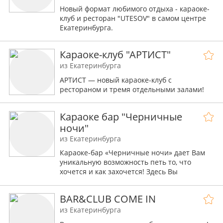
Новый формат любимого отдыха - караоке-
клуб и ресторан "UTESOV" в самом центре
Екатеринбурга.
Авторская итальянская кухня и яркие хиты,
располагающая атмосфера и душевная
Караоке-клуб "АРТИСТ"
компания.
из Екатеринбурга
АРТИСТ — новый караоке-клуб с
рестораном и тремя отдельными залами!
Караоке бар "Черничные
ночи"
из Екатеринбурга
Караоке-бар «Черничные ночи» дает Вам
уникальную возможность петь то, что
хочется и как захочется! Здесь Вы
почувствуете себя настоящей звездой шоу-
бизнеса, ведь петь придется на сцене в
BAR&CLUB COME IN
окружении обаятельных и великолепно
поющих бэк-вокалисток! Каждый поход в
из Екатеринбурга
караоке-бар «Черничные ночи»