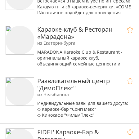
Встречаемся в нашем клубе по интересам!
запомнится вам атмосферой комфорта,
Каждую пт и сб караоке-вечеринки. «COME
заботливого обслуживания и
IN» отлично подойдет для проведения
индивидуального подхода к каждому
мальчишников и девичников и для
нашему гостю!
креативных и тематических свадеб.
Караоке-клуб & Ресторан
Вечерние сеансы кино и просмотр
«Марадона»
спортивных событий скрасят ваши будни. С
апреля для любимых гостей аппетитный
из Екатеринбурга
бизнес ланч. Мы работаем с ПТ по СБ с
MARADONA Karaoke Club & Restaurant -
18:00 до 6:00. ВС по ЧТ с 18:00 до 03:00.
оригинальный караоке клуб,
Бизнес-ланч с12:00 до 16:00.
объединяющий семейные ценности и
экономичное ресторанное меню в
Екатеринбурге
Развлекательный центр
"ДемоПлекс"
из Челябинска
Индивидуальные залы для вашего досуга:
◇ Караоке-бар "СонгПлекс"
◇ Кинокафе "ФильмПлекс"
◇ Игровой зал "ГеймПлекс" и "ГеймПлекс-
мини"
FIDEL' Караоке-Бар &